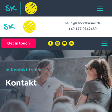
hello@sandrakarner.de
+49 177 9742469
Get in touch
In Kontakt treten
Kontakt