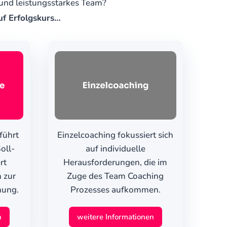
 und leistungsstarkes Team?
uf Erfolgskurs…
führt
Einzelcoaching fokussiert sich
oll-
auf individuelle
rt
Herausforderungen, die im
 zur
Zuge des Team Coaching
hung.
Prozesses aufkommen.
n
weitere Informationen