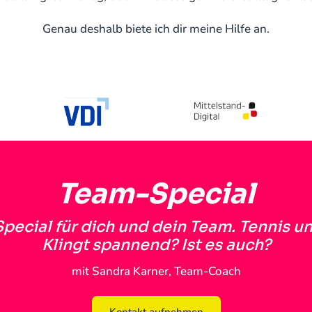
Genau deshalb biete ich dir meine Hilfe an.
Team-Special
pecial für dich und dein Team. Tennis un
Klingt spannend? Ist es auch?
mit Sandra Karner, Team-Coach