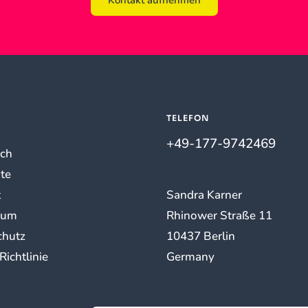
Kontakt aufnehmen
TELEFON
+49-177-9742469
ich
te
t
Sandra Karner
sum
Rhinower Straße 11
chutz
10437 Berlin
Richtlinie
Germany