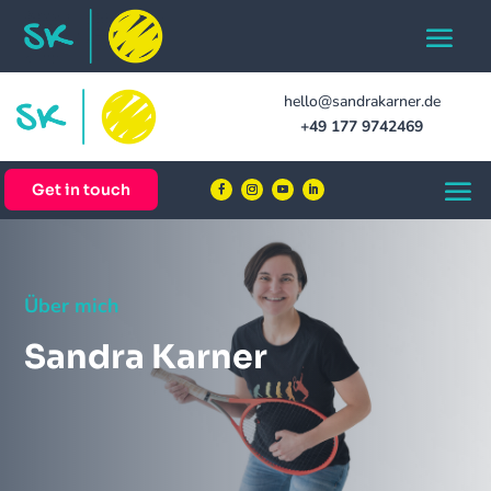
hello@sandrakarner.de
+49 177 9742469
Get in touch
Über mich
Sandra Karner