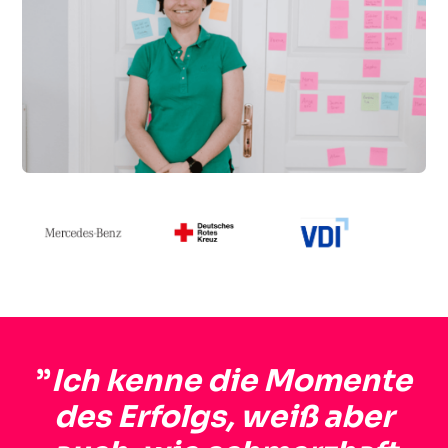
”
Ich kenne die Momente
des Erfolgs, weiß aber