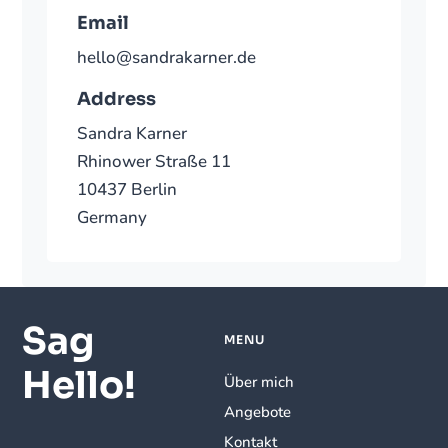
Email
hello@sandrakarner.de
Address
Sandra Karner
Rhinower Straße 11
10437 Berlin
Germany
Sag
MENU
Hello!
Über mich
Angebote
Kontakt