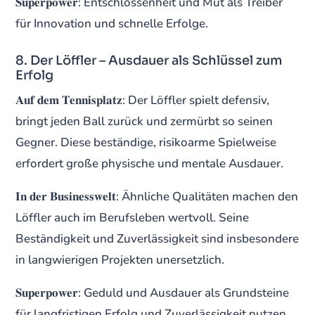
𝐒𝐮𝐩𝐞𝐫𝐩𝐨𝐰𝐞𝐫: Entschlossenheit und Mut als Treiber
für Innovation und schnelle Erfolge.
8. Der Löffler – Ausdauer als Schlüssel zum
Erfolg
𝐀𝐮𝐟 𝐝𝐞𝐦 𝐓𝐞𝐧𝐧𝐢𝐬𝐩𝐥𝐚𝐭𝐳: Der Löffler spielt defensiv,
bringt jeden Ball zurück und zermürbt so seinen
Gegner. Diese beständige, risikoarme Spielweise
erfordert große physische und mentale Ausdauer.
𝐈𝐧 𝐝𝐞𝐫 𝐁𝐮𝐬𝐢𝐧𝐞𝐬𝐬𝐰𝐞𝐥𝐭: Ähnliche Qualitäten machen den
Löffler auch im Berufsleben wertvoll. Seine
Beständigkeit und Zuverlässigkeit sind insbesondere
in langwierigen Projekten unersetzlich.
𝐒𝐮𝐩𝐞𝐫𝐩𝐨𝐰𝐞𝐫: Geduld und Ausdauer als Grundsteine
für langfristigen Erfolg und Zuverlässigkeit nutzen.