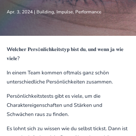
Apr. 3, 2024
|
Building
,
Impulse
,
Performance
We
𝐥𝐜𝐡𝐞𝐫 𝐏𝐞𝐫𝐬ö𝐧𝐥𝐢𝐜𝐡𝐤𝐞𝐢𝐭𝐬𝐭𝐲𝐩 𝐛𝐢𝐬𝐭 𝐝𝐮, 𝐮𝐧𝐝 𝐰𝐞𝐧𝐧 𝐣𝐚 𝐰𝐢𝐞
𝐯𝐢𝐞𝐥𝐞?
In einem Team kommen oftmals ganz schön
unterschiedliche Persönlichkeiten zusammen.
Persönlichkeitstests gibt es viele, um die
Charaktereigenschaften und Stärken und
Schwächen raus zu finden.
Es lohnt sich zu wissen wie du selbst tickst. Dann ist