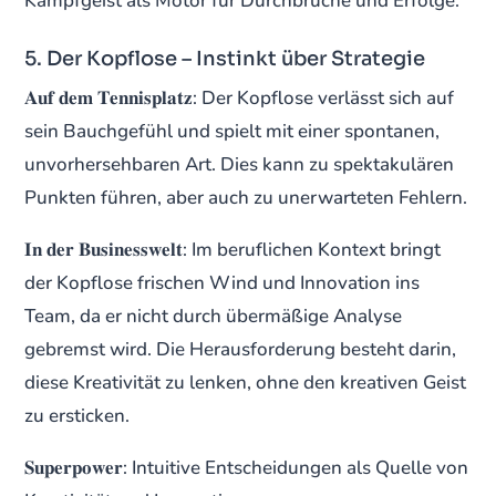
Kampfgeist als Motor für Durchbrüche und Erfolge.
5. Der Kopflose – Instinkt über Strategie
𝐀𝐮𝐟 𝐝𝐞𝐦 𝐓𝐞𝐧𝐧𝐢𝐬𝐩𝐥𝐚𝐭𝐳: Der Kopflose verlässt sich auf
sein Bauchgefühl und spielt mit einer spontanen,
unvorhersehbaren Art. Dies kann zu spektakulären
Punkten führen, aber auch zu unerwarteten Fehlern.
𝐈𝐧 𝐝𝐞𝐫 𝐁𝐮𝐬𝐢𝐧𝐞𝐬𝐬𝐰𝐞𝐥𝐭: Im beruflichen Kontext bringt
der Kopflose frischen Wind und Innovation ins
Team, da er nicht durch übermäßige Analyse
gebremst wird. Die Herausforderung besteht darin,
diese Kreativität zu lenken, ohne den kreativen Geist
zu ersticken.
𝐒𝐮𝐩𝐞𝐫𝐩𝐨𝐰𝐞𝐫: Intuitive Entscheidungen als Quelle von