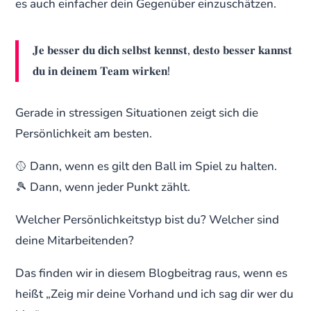
es auch einfacher dein Gegenüber einzuschätzen.
𝐉𝐞 𝐛𝐞𝐬𝐬𝐞𝐫 𝐝𝐮 𝐝𝐢𝐜𝐡 𝐬𝐞𝐥𝐛𝐬𝐭 𝐤𝐞𝐧𝐧𝐬𝐭, 𝐝𝐞𝐬𝐭𝐨 𝐛𝐞𝐬𝐬𝐞𝐫 𝐤𝐚𝐧𝐧𝐬𝐭
𝐝𝐮 𝐢𝐧 𝐝𝐞𝐢𝐧𝐞𝐦 𝐓𝐞𝐚𝐦 𝐰𝐢𝐫𝐤𝐞𝐧!
Gerade in stressigen Situationen zeigt sich die
Persönlichkeit am besten.
🥎 Dann, wenn es gilt den Ball im Spiel zu halten.
🎾 Dann, wenn jeder Punkt zählt.
Welcher Persönlichkeitstyp bist du? Welcher sind
deine Mitarbeitenden?
Das finden wir in diesem Blogbeitrag raus, wenn es
heißt „Zeig mir deine Vorhand und ich sag dir wer du