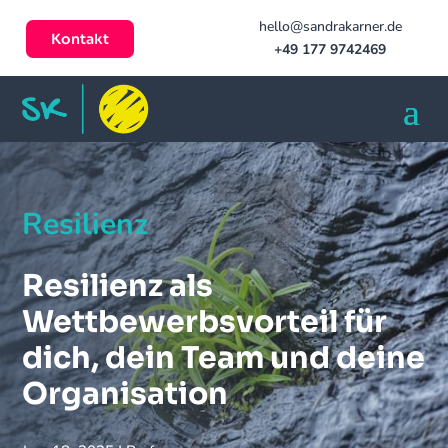
hello@sandrakarner.de
Kontakt
+49 177 9742469
Resilienz
Resilienz als
Wettbewerbsvorteil für
dich, dein Team und deine
Organisation