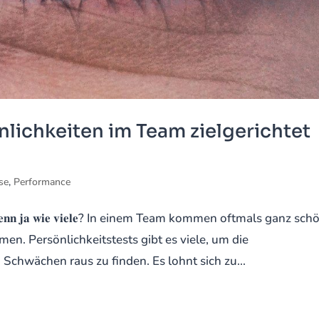
nlichkeiten im Team zielgerichtet
se
,
Performance
𝐝𝐮, 𝐮𝐧𝐝 𝐰𝐞𝐧𝐧 𝐣𝐚 𝐰𝐢𝐞 𝐯𝐢𝐞𝐥𝐞? In einem Team kommen oftmals ganz sc
en. Persönlichkeitstests gibt es viele, um die
Schwächen raus zu finden. Es lohnt sich zu...