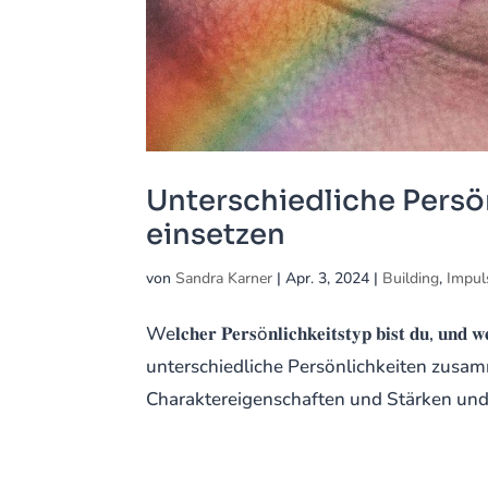
Unterschiedliche Persö
einsetzen
von
Sandra Karner
|
Apr. 3, 2024
|
Building
,
Impul
We𝐥𝐜𝐡𝐞𝐫 𝐏𝐞𝐫𝐬ö𝐧𝐥𝐢𝐜𝐡𝐤𝐞𝐢𝐭𝐬𝐭𝐲𝐩 𝐛𝐢𝐬𝐭 
unterschiedliche Persönlichkeiten zusamm
Charaktereigenschaften und Stärken und 