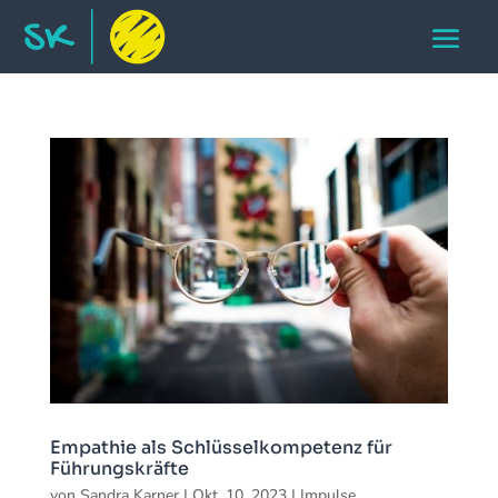
Empathie als Schlüsselkompetenz für
Führungskräfte
von
Sandra Karner
|
Okt. 10, 2023
|
Impulse